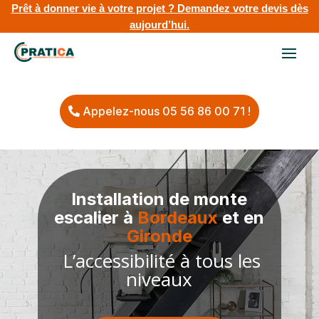
Prêt à donner vie à votre projet ?
Demandez votre devis dès
aujourd’hui.
Appelez-nous 05 56 86 00 71 !
Installation de monte
escalier à
Bordeaux
et en
Gironde
L’accessibilité à tous les
niveaux