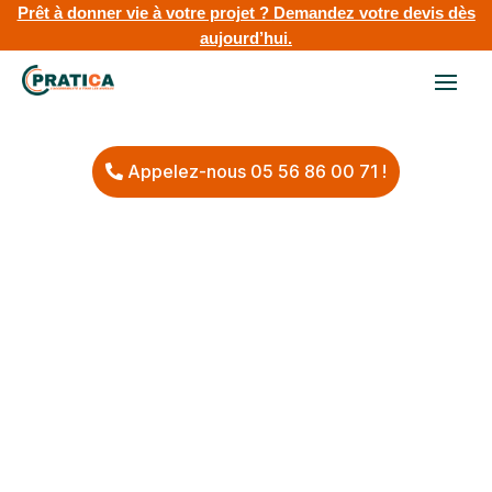
Prêt à donner vie à votre projet ?
Demandez votre devis dès
aujourd’hui.
Appelez-nous 05 56 86 00 71 !
Pratica, l’accessibilité à tous les
niveaux
Installation et pose de solutions
d’accessibilité à Bordeaux et en Nouvelle
Aquitaine.