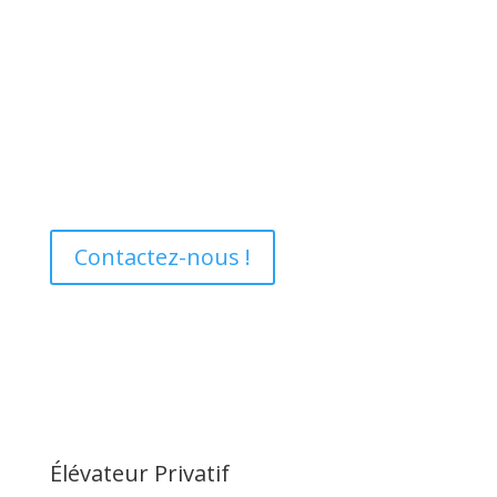
Obtenez votre
devis personnalisé
en quelques clics !
Nos experts sont à votre écoute pour vous proposer la
solution de
monte-escalier ou d’élévateur privatif
PMR en Gironde
parfaitement adaptée à vos besoins
et à votre domicile. Cliquez-ici pour commencer votre
projet dès maintenant !
Contactez-nous !
Élévateur Privatif