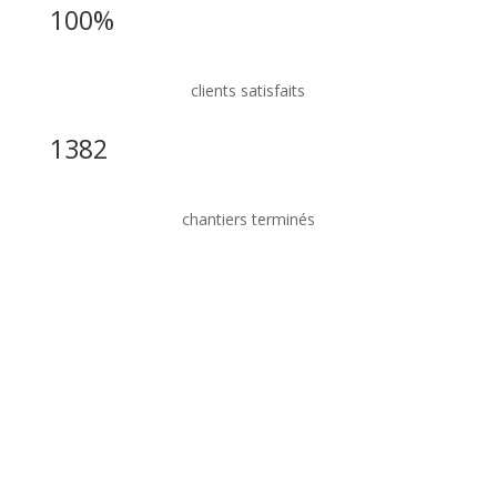
100%
clients satisfaits
1382
chantiers terminés
Prêt à transformer votre
quotidien ? Contactez Pratica
!