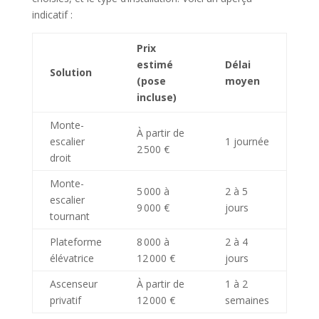
indicatif :
Prix
estimé
Délai
Solution
(pose
moyen
incluse)
Monte-
À partir de
escalier
1 journée
2 500 €
droit
Monte-
5 000 à
2 à 5
escalier
9 000 €
jours
tournant
Plateforme
8 000 à
2 à 4
élévatrice
12 000 €
jours
Ascenseur
À partir de
1 à 2
privatif
12 000 €
semaines