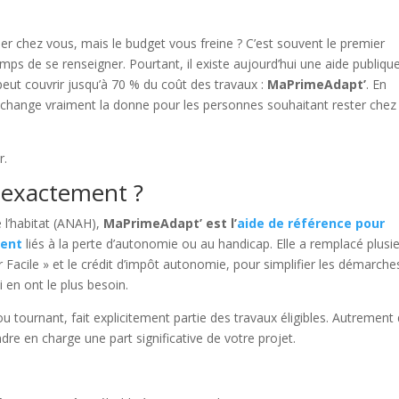
ier chez vous, mais le budget vous freine ? C’est souvent le premier
emps de se renseigner. Pourtant, il existe aujourd’hui une aide publiqu
eut couvrir jusqu’à 70 % du coût des travaux :
MaPrimeAdapt’
. En
 change vraiment la donne pour les personnes souhaitant rester chez
r.
 exactement ?
 l’habitat (ANAH),
MaPrimeAdapt’ est l’
aide de référence pour
ment
liés à la perte d’autonomie ou au handicap. Elle a remplacé plusi
r Facile » et le crédit d’impôt autonomie, pour simplifier les démarche
 en ont le plus besoin.
t ou tournant, fait explicitement partie des travaux éligibles. Autrement 
ndre en charge une part significative de votre projet.