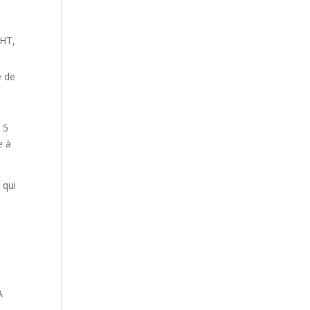
 HT,
e de
 5
e à
 qui
A