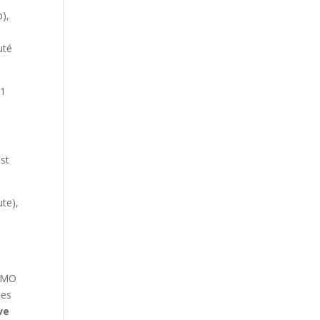
),
uté
 1
est
ute),
 AMO
les
ve