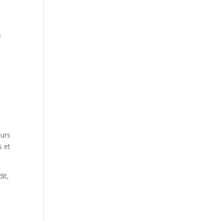
e
eurs
s et
dit,