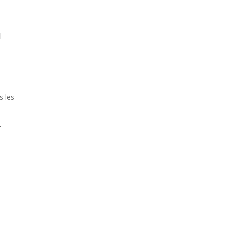
l
s les
r