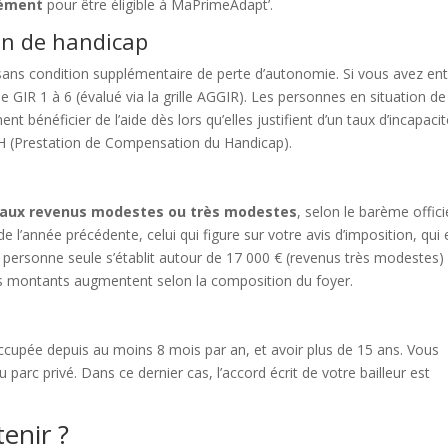
nément
pour être éligible à MaPrimeAdapt’.
ion de handicap
 sans condition supplémentaire de perte d’autonomie. Si vous avez en
 de GIR 1 à 6 (évalué via la grille AGGIR). Les personnes en situation de
t bénéficier de l’aide dès lors qu’elles justifient d’un taux d’incapaci
CH (Prestation de Compensation du Handicap).
aux revenus modestes ou très modestes
, selon le barème offici
de l’année précédente, celui qui figure sur votre avis d’imposition, qui 
e personne seule s’établit autour de 17 000 € (revenus très modestes)
s montants augmentent selon la composition du foyer.
occupée depuis au moins 8 mois par an, et avoir plus de 15 ans. Vous
parc privé. Dans ce dernier cas, l’accord écrit de votre bailleur est
enir ?