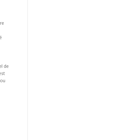
tre
té
el de
est
 ou