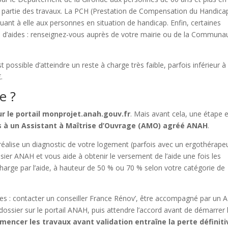
 partie des travaux. La PCH (Prestation de Compensation du Handicap
ant à elle aux personnes en situation de handicap. Enfin, certaines
s d’aides : renseignez-vous auprès de votre mairie ou de la Communa
t possible d’atteindre un reste à charge très faible, parfois inférieur à
.
e ?
r le portail monprojet.anah.gouv.fr
. Mais avant cela, une étape 
s à un Assistant à Maîtrise d’Ouvrage (AMO) agréé ANAH
.
réalise un diagnostic de votre logement (parfois avec un ergothérape
ossier ANAH et vous aide à obtenir le versement de l’aide une fois les
charge par l’aide, à hauteur de 50 % ou 70 % selon votre catégorie de
tes : contacter un conseiller France Rénov’, être accompagné par un
 dossier sur le portail ANAH, puis attendre l’accord avant de démarrer 
mmencer les travaux avant validation entraîne la perte définiti