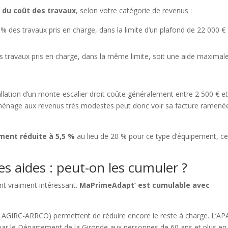
% du coût des travaux
, selon votre catégorie de revenus :
 % des travaux pris en charge, dans la limite d’un plafond de 22 000 €
s travaux pris en charge, dans la même limite, soit une aide maximal
allation d’un monte-escalier droit coûte généralement entre 2 500 € et
énage aux revenus très modestes peut donc voir sa facture ramené
ment réduite à 5,5 %
au lieu de 20 % pour ce type d’équipement, ce
s aides : peut-on les cumuler ?
ent vraiment intéressant.
MaPrimeAdapt’ est cumulable avec
, AGIRC-ARRCO) permettent de réduire encore le reste à charge. L’AP
par le Département de la Gironde aux personnes de 60 ans et plus en